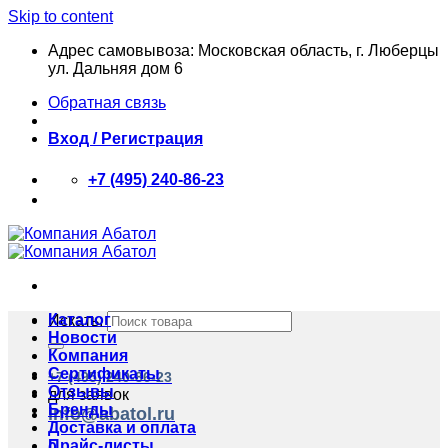
Skip to content
Адрес самовывоза: Московская область, г. Люберцы
ул. Дальняя дом 6
Обратная связь
Вход / Регистрация
+7 (495) 240-86-23
Каталог
Искать:
Новости
Компания
Сертификаты
+7 (495) 240-86-23
Отзывы
для заявок
Бренды
info@abatol.ru
Доставка и оплата
Прайс-листы