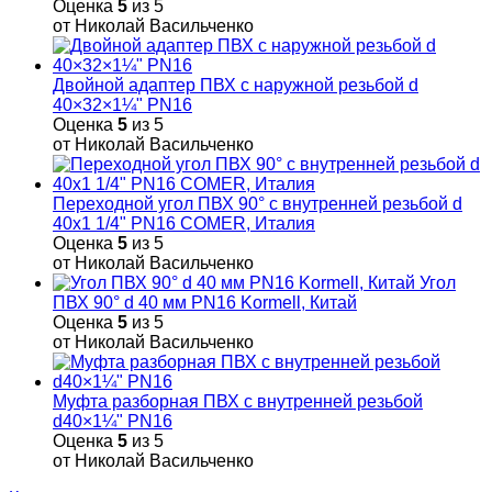
Оценка
5
из 5
от Николай Васильченко
Двойной адаптер ПВХ с наружной резьбой d
40×32×1¼" PN16
Оценка
5
из 5
от Николай Васильченко
Переходной угол ПВХ 90° с внутренней резьбой d
40х1 1/4" PN16 COMER, Италия
Оценка
5
из 5
от Николай Васильченко
Угол
ПВХ 90° d 40 мм PN16 Kormell, Китай
Оценка
5
из 5
от Николай Васильченко
Муфта разборная ПВХ с внутренней резьбой
d40×1¼" PN16
Оценка
5
из 5
от Николай Васильченко