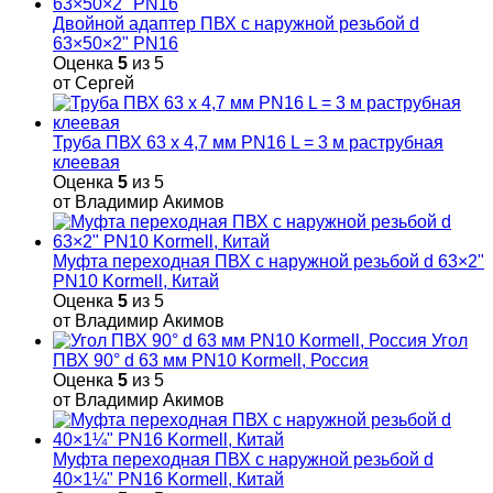
Двойной адаптер ПВХ с наружной резьбой d
63×50×2" PN16
Оценка
5
из 5
от Сергей
Труба ПВХ 63 х 4,7 мм PN16 L = 3 м раструбная
клеевая
Оценка
5
из 5
от Владимир Акимов
Муфта переходная ПВХ с наружной резьбой d 63×2"
PN10 Kormell, Китай
Оценка
5
из 5
от Владимир Акимов
Угол
ПВХ 90° d 63 мм PN10 Kormell, Россия
Оценка
5
из 5
от Владимир Акимов
Муфта переходная ПВХ с наружной резьбой d
40×1¼" PN16 Kormell, Китай