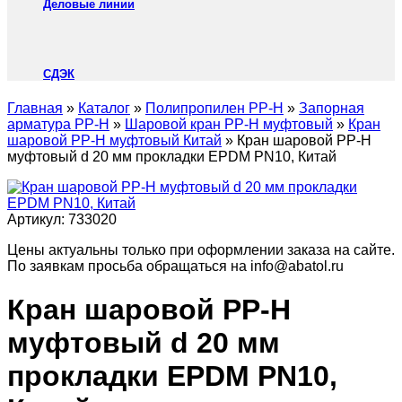
Деловые линии
СДЭК
Главная
»
Каталог
»
Полипропилен PP-H
»
Запорная
арматура PP-H
»
Шаровой кран PP-H муфтовый
»
Кран
шаровой PP-H муфтовый Китай
»
Кран шаровой PP-H
муфтовый d 20 мм прокладки EPDM PN10, Китай
Артикул:
733020
Цены актуальны только при оформлении заказа на сайте.
По заявкам просьба обращаться на info@abatol.ru
Кран шаровой PP-H
муфтовый d 20 мм
прокладки EPDM PN10,