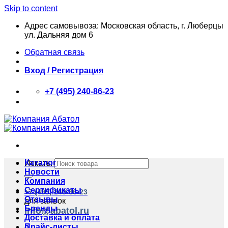
Skip to content
Адрес самовывоза: Московская область, г. Люберцы
ул. Дальняя дом 6
Обратная связь
Вход / Регистрация
+7 (495) 240-86-23
Каталог
Искать:
Новости
Компания
Сертификаты
+7 (495) 240-86-23
Отзывы
для заявок
Бренды
info@abatol.ru
Доставка и оплата
Прайс-листы