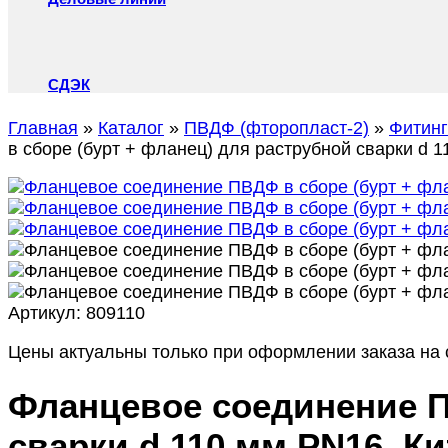
СДЭК
Главная
»
Каталог
»
ПВДФ (фторопласт-2)
»
Фитин
в сборе (бурт + фланец) для раструбной сварки d 1
Артикул:
809110
Цены актуальны только при оформлении заказа на с
Фланцевое соединение П
сварки d 110 мм PN16, К