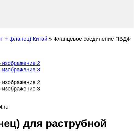
т + фланец) Китай
»
Фланцевое соединение ПВДФ
l.ru
нец) для раструбной