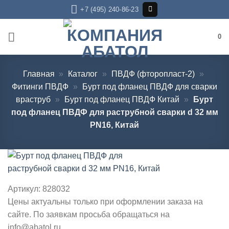
Skip
+7 (495) 240-86-23
to
content
0
Главная
»
Каталог
»
ПВДФ (фторопласт-2)
»
Фитинги ПВДФ
»
Бурт под фланец ПВДФ для сварки
враструб
»
Бурт под фланец ПВДФ Китай
»
Бурт
под фланец ПВДФ для раструбной сварки d 32 мм
PN16, Китай
Артикул:
828032
Цены актуальны только при оформлении заказа на
сайте. По заявкам просьба обращаться на
info@abatol.ru