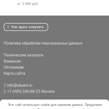
от:
3 060
руб.
Как здесь покупать
Политика обработки персональных данных
Технические каталоги
Вакансии
Оптовикам
Карта сайта
info@abatol.ru
+7 (495) 240-86-23 Москва
Этот сайт использует cookie для хранения данных. Продолжая
Mir
Credit
Invoice