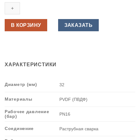
Бурт
под
фланец
ПВДФ
В КОРЗИНУ
ЗАКАЗАТЬ
для
раструбной
сварки
d
32
ХАРАКТЕРИСТИКИ
мм
PN16,
Китай
Диаметр (мм)
32
Материалы
PVDF (ПВДФ)
Рабочее давление
PN16
(бар)
Соединение
Раструбная сварка