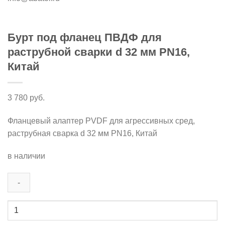
Бурт под фланец ПВДФ для
раструбной сварки d 32 мм PN16,
Китай
3 780
руб.
Фланцевый алаптер PVDF для агрессивных сред,
раструбная сварка d 32 мм PN16, Китай
в наличии
Количество
товара