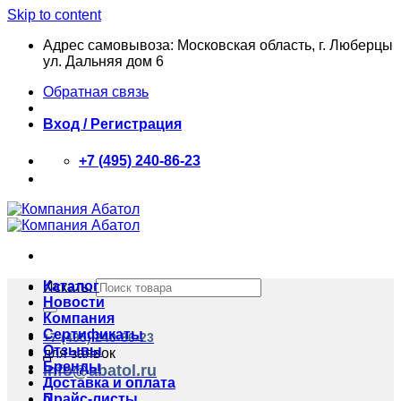
Skip to content
Адрес самовывоза: Московская область, г. Люберцы
ул. Дальняя дом 6
Обратная связь
Вход / Регистрация
+7 (495) 240-86-23
Каталог
Искать:
Новости
Компания
Сертификаты
+7 (495) 240-86-23
Отзывы
для заявок
Бренды
info@abatol.ru
Доставка и оплата
Прайс-листы