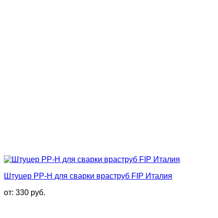
Штуцер PP-H для сварки враструб FIP Италия
от:
330
руб.