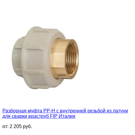
Разборная муфта PP-H с внутренней резьбой из латуни
для сварки враструб FIP Италия
от:
2 205
руб.