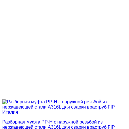
Разборная муфта PP-H с наружной резьбой из
нержавеющей стали A316L для сварки враструб FIP