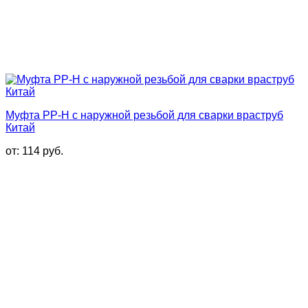
Муфта PP-H с наружной резьбой для сварки враструб
Китай
от:
114
руб.