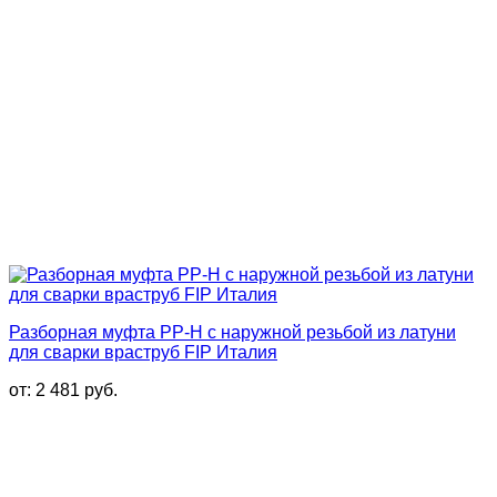
Разборная муфта PP-H с наружной резьбой из латуни
для сварки враструб FIP Италия
от:
2 481
руб.