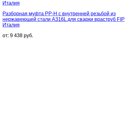
Разборная муфта PP-H с внутренней резьбой из
нержавеющей стали A316L для сварки враструб FIP
Италия
от:
9 438
руб.