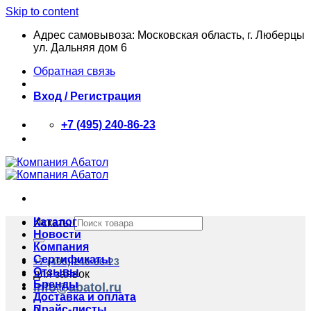
Skip to content
Адрес самовывоза: Московская область, г. Люберцы
ул. Дальняя дом 6
Обратная связь
Вход / Регистрация
+7 (495) 240-86-23
Каталог
Искать:
Новости
Компания
Сертификаты
+7 (495) 240-86-23
Отзывы
для заявок
Бренды
info@abatol.ru
Доставка и оплата
Прайс-листы