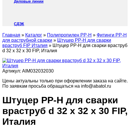
Деловые линии
СДЭК
Главная
»
Каталог
»
Полипропилен PP-H
»
Фитинги PP-H
для раструбной сварки
»
Штуцер PP-H для сварки
враструб FIP Италия
»
Штуцер PP-H для сварки враструб
d 32 х 32 х 30 FIP, Италия
Артикул:
AIM032032030
Цены актуальны только при оформлении заказа на сайте.
По заявкам просьба обращаться на info@abatol.ru
Штуцер PP-H для сварки
враструб d 32 х 32 х 30 FIP,
Италия