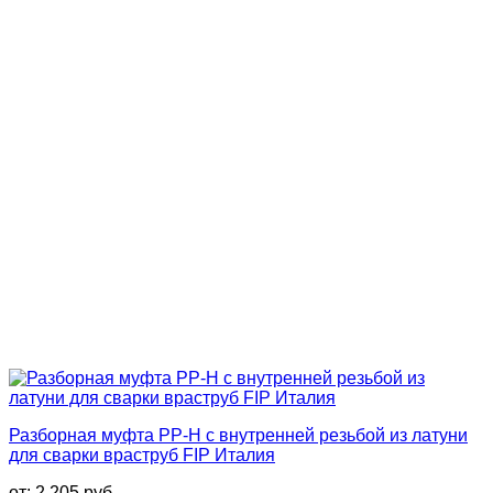
Разборная муфта PP-H с внутренней резьбой из латуни
для сварки враструб FIP Италия
от:
2 205
руб.