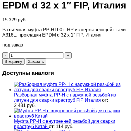
EPDM d 32 х 1″ FIP, Италия
15 329
руб.
Разъёмная муфта PP-H100 с НР из нержавеющей стали
A316L, прокладки EPDM d 32 х 1″ FIP, Италия.
под заказ
Количество
товара
В корзину
Заказать
Разборная
муфта
Доступны аналоги
PP-
H
с
нар.
Разборная муфта PP-H с наружной резьбой из
резьбой
латуни для сварки враструб FIP Италия
от:
из
2 481
руб.
нерж.
стали
A316L,
Муфта PP-H с внутренней резьбой для сварки
прокладки
враструб Китай
от:
114
руб.
EPDM