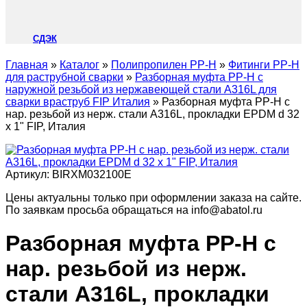
СДЭК
Главная
»
Каталог
»
Полипропилен PP-H
»
Фитинги PP-H
для раструбной сварки
»
Разборная муфта PP-H с
наружной резьбой из нержавеющей стали A316L для
сварки враструб FIP Италия
»
Разборная муфта PP-H с
нар. резьбой из нерж. стали A316L, прокладки EPDM d 32
х 1" FIP, Италия
Артикул:
BIRXM032100E
Цены актуальны только при оформлении заказа на сайте.
По заявкам просьба обращаться на info@abatol.ru
Разборная муфта PP-H с
нар. резьбой из нерж.
стали A316L, прокладки