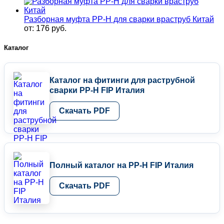
d
32
Разборная муфта PP-H для сварки враструб Китай
х
от:
176
руб.
1"
FIP,
Каталог
Италия
Каталог на фитинги для раструбной
сварки PP-H FIP Италия
Скачать PDF
Полный каталог на PP-H FIP Италия
Скачать PDF