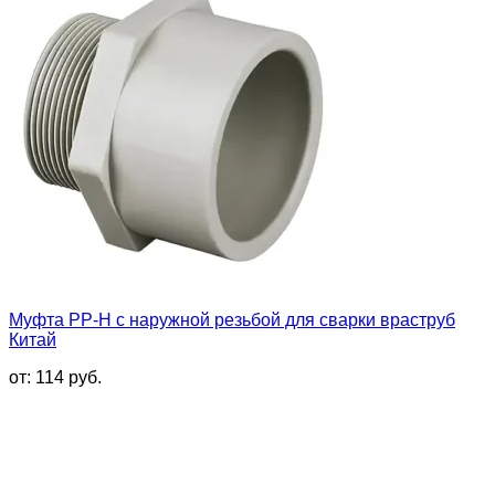
Муфта PP-H с наружной резьбой для сварки враструб
Китай
от:
114
руб.