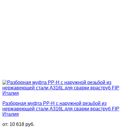
Разборная муфта PP-H с наружной резьбой из
нержавеющей стали A316L для сварки враструб FIP
Италия
от:
10 618
руб.