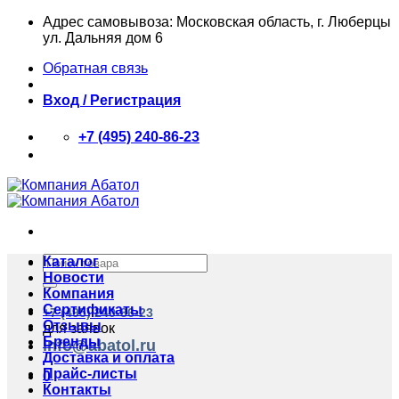
Skip
Адрес самовывоза: Московская область, г. Люберцы
to
ул. Дальняя дом 6
content
Обратная связь
Вход / Регистрация
+7 (495) 240-86-23
Искать:
Каталог
Новости
Компания
Сертификаты
+7 (495) 240-86-23
Отзывы
для заявок
Бренды
info@abatol.ru
Доставка и оплата
Прайс-листы
0
Контакты