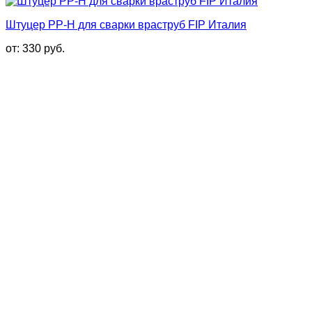
Штуцер PP-H для сварки враструб FIP Италия
от:
330
руб.