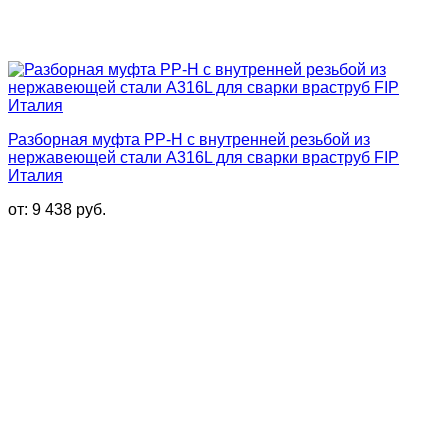
Разборная муфта PP-H с внутренней резьбой из
нержавеющей стали A316L для сварки враструб FIP
Италия
от:
9 438
руб.