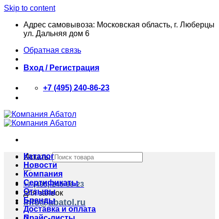
Skip to content
Адрес самовывоза: Московская область, г. Люберцы
ул. Дальняя дом 6
Обратная связь
Вход / Регистрация
+7 (495) 240-86-23
Каталог
Искать:
Новости
Компания
Сертификаты
+7 (495) 240-86-23
Отзывы
для заявок
Бренды
info@abatol.ru
Доставка и оплата
Прайс-листы