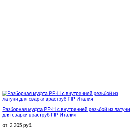
Разборная муфта PP-H с внутренней резьбой из латуни
для сварки враструб FIP Италия
от:
2 205
руб.