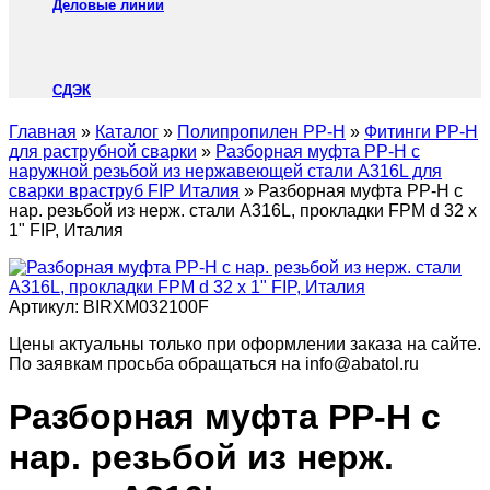
Деловые линии
СДЭК
Главная
»
Каталог
»
Полипропилен PP-H
»
Фитинги PP-H
для раструбной сварки
»
Разборная муфта PP-H с
наружной резьбой из нержавеющей стали A316L для
сварки враструб FIP Италия
»
Разборная муфта PP-H с
нар. резьбой из нерж. стали A316L, прокладки FPM d 32 х
1" FIP, Италия
Артикул:
BIRXM032100F
Цены актуальны только при оформлении заказа на сайте.
По заявкам просьба обращаться на info@abatol.ru
Разборная муфта PP-H с
нар. резьбой из нерж.