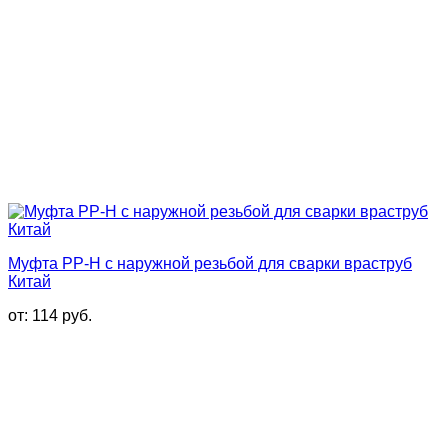
Муфта PP-H с наружной резьбой для сварки враструб
Китай
от:
114
руб.