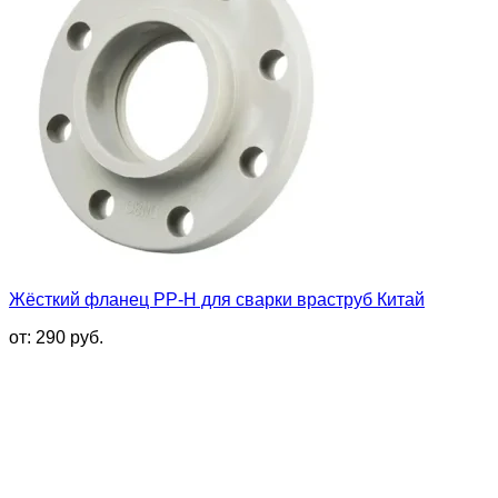
Жёсткий фланец PP-H для сварки враструб Китай
от:
290
руб.