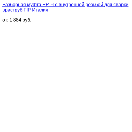
Разборная муфта PP-H с внутренней резьбой для сварки
враструб FIP Италия
от:
1 884
руб.