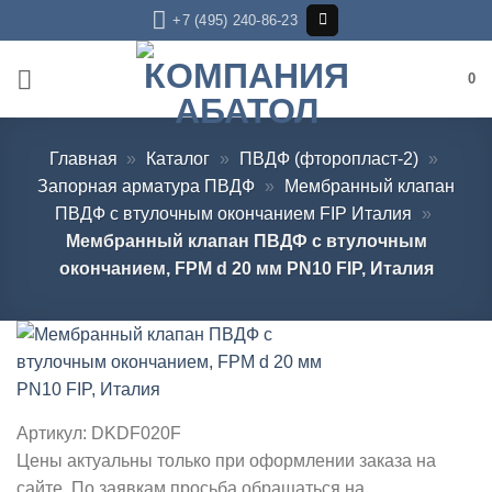
Skip
+7 (495) 240-86-23
to
content
0
Главная
»
Каталог
»
ПВДФ (фторопласт-2)
»
Запорная арматура ПВДФ
»
Мембранный клапан
ПВДФ с втулочным окончанием FIP Италия
»
Мембранный клапан ПВДФ с втулочным
окончанием, FPM d 20 мм PN10 FIP, Италия
Артикул:
DKDF020F
Цены актуальны только при оформлении заказа на
сайте. По заявкам просьба обращаться на