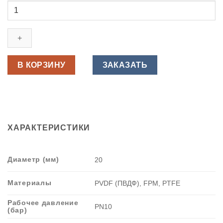
Количество
товара
Мембранный
клапан
ПВДФ
с
В КОРЗИНУ
ЗАКАЗАТЬ
втулочным
окончанием,
FPM
d
20
ХАРАКТЕРИСТИКИ
мм
PN10
FIP,
Диаметр (мм)
20
Италия
Материалы
PVDF (ПВДФ), FPM, PTFE
Рабочее давление
PN10
(бар)