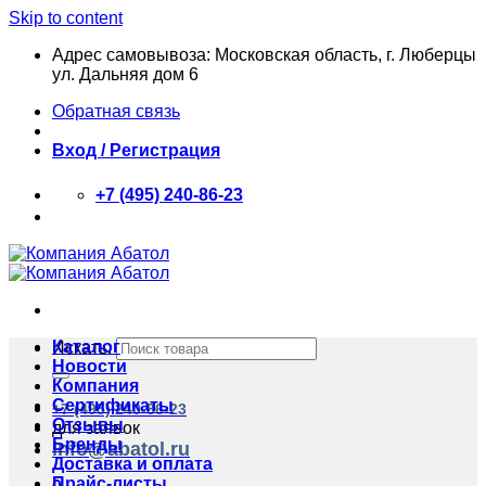
Skip to content
Адрес самовывоза: Московская область, г. Люберцы
ул. Дальняя дом 6
Обратная связь
Вход / Регистрация
+7 (495) 240-86-23
Каталог
Искать:
Новости
Компания
Сертификаты
+7 (495) 240-86-23
Отзывы
для заявок
Бренды
info@abatol.ru
Доставка и оплата
Прайс-листы