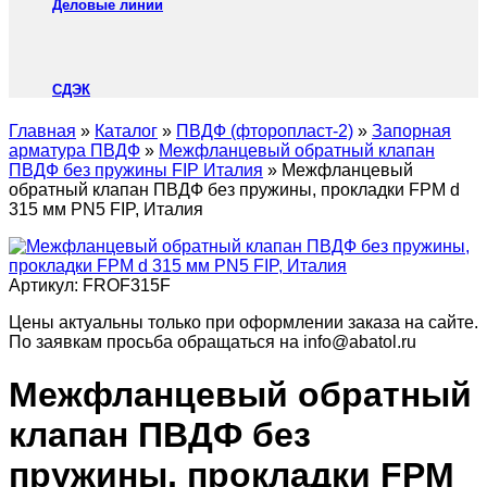
Деловые линии
СДЭК
Главная
»
Каталог
»
ПВДФ (фторопласт-2)
»
Запорная
арматура ПВДФ
»
Межфланцевый обратный клапан
ПВДФ без пружины FIP Италия
»
Межфланцевый
обратный клапан ПВДФ без пружины, прокладки FPM d
315 мм PN5 FIP, Италия
Артикул:
FROF315F
Цены актуальны только при оформлении заказа на сайте.
По заявкам просьба обращаться на info@abatol.ru
Межфланцевый обратный
клапан ПВДФ без
пружины, прокладки FPM