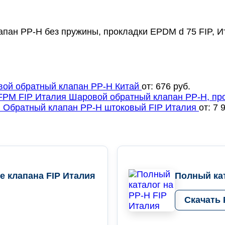
пан PP-H без пружины, прокладки EPDM d 75 FIP, И
ой обратный клапан PP-H Китай
от:
676
руб.
Шаровой обратный клапан PP-H, пр
Обратный клапан PP-H штоковый FIP Италия
от:
7 
 клапана FIP Италия
Полный кат
Скачать