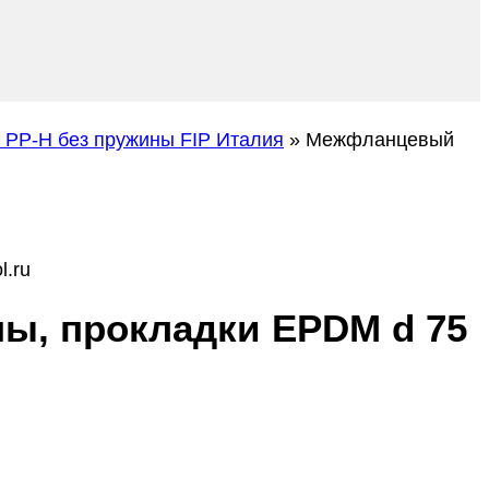
PP-H без пружины FIP Италия
»
Межфланцевый
l.ru
ы, прокладки EPDM d 75