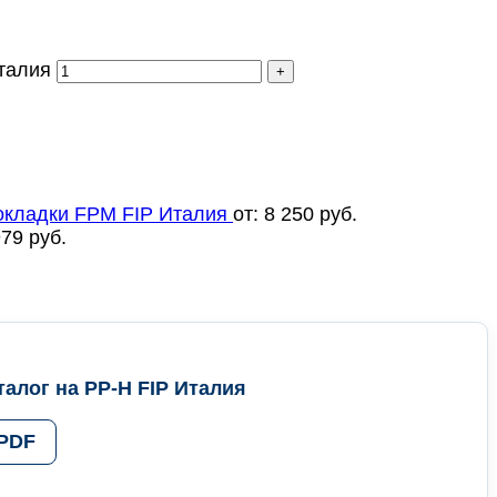
талия
окладки FPM FIP Италия
от:
8 250
руб.
979
руб.
алог на PP-H FIP Италия
 PDF