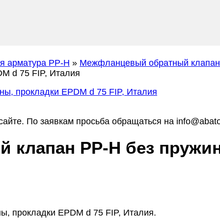
я арматура PP-H
»
Межфланцевый обратный клапан 
M d 75 FIP, Италия
айте. По заявкам просьба обращаться на info@abato
клапан PP-H без пружин
ы, прокладки EPDM d 75 FIP, Италия.