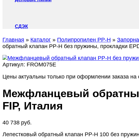
СДЭК
Главная
»
Каталог
»
Полипропилен PP-H
»
Запорна
обратный клапан PP-H без пружины, прокладки EPD
Артикул:
FROM075E
Цены актуальны только при оформлении заказа на с
Межфланцевый обратный 
FIP, Италия
40 738
руб.
Лепестковый обратный клапан PP-H 100 без пружин