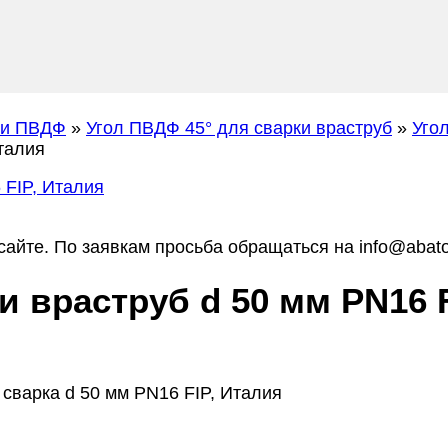
ги ПВДФ
»
Угол ПВДФ 45° для сварки враструб
»
Уго
талия
айте. По заявкам просьба обращаться на info@abato
и враструб d 50 мм PN16 F
сварка d 50 мм PN16 FIP, Италия