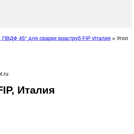
л ПВДФ 45° для сварки враструб FIP Италия
»
Угол
l.ru
IP, Италия