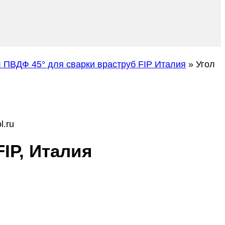
л ПВДФ 45° для сварки враструб FIP Италия
»
Угол
l.ru
IP, Италия