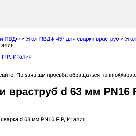
ги ПВДФ
»
Угол ПВДФ 45° для сварки враструб
»
Уго
талия
айте. По заявкам просьба обращаться на info@abato
и враструб d 63 мм PN16 F
сварка d 63 мм PN16 FIP, Италия