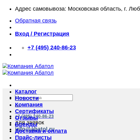
Skip
Адрес самовывоза: Московская область, г. Лю
to
Обратная связь
content
Вход / Регистрация
+7 (495) 240-86-23
Каталог
Искать:
Новости
Компания
Сертификаты
+7 (495) 240-86-23
Отзывы
для заявок
Бренды
info@abatol.ru
Доставка и оплата
Прайс-листы