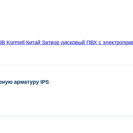
Затвор дисковый ПВХ с электроприв
рную арматуру IPS