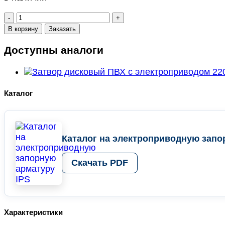
Количество
товара
В корзину
Заказать
Дисковый
затвор
Доступны аналоги
ПВХ
промышленный
с
электроприводом
Каталог
220V
AC
d
110
Каталог на электроприводную запо
мм
DN100
Скачать PDF
FPM
PN10
IPS
Характеристики