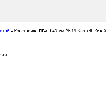
Китай
»
Крестовина ПВХ d 40 мм PN16 Kormell, Китай
l.ru