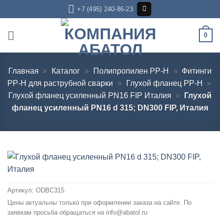
Skip
+7 (495) 240-86-23
to
content
0
Главная
»
Каталог
»
Полипропилен PP-H
»
Фитинги
PP-H для раструбной сварки
»
Глухой фланец PP-H
»
Глухой фланец усиленный PN16 FIP Италия
»
Глухой
фланец усиленный PN16 d 315; DN300 FIP, Италия
Артикул:
ODBC315
Цены актуальны только при оформлении заказа на сайте. По
заявкам просьба обращаться на info@abatol.ru