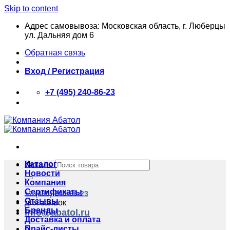
Skip to content
Адрес самовывоза: Московская область, г. Люберцы
ул. Дальняя дом 6
Обратная связь
Вход / Регистрация
+7 (495) 240-86-23
Каталог
Искать:
Новости
Компания
Сертификаты
+7 (495) 240-86-23
Отзывы
для заявок
Бренды
info@abatol.ru
Доставка и оплата
Прайс-листы