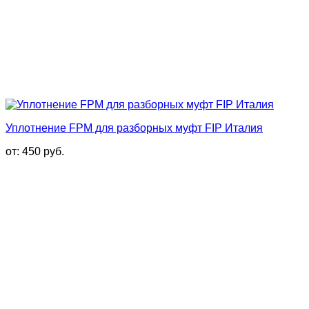
Уплотнение FPM для разборных муфт FIP Италия
от:
450
руб.