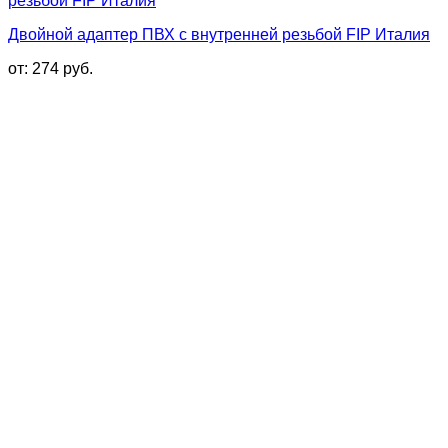
Двойной адаптер ПВХ с внутренней резьбой FIP Италия
от:
274
руб.