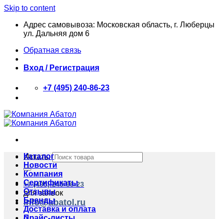
Skip to content
Адрес самовывоза: Московская область, г. Люберцы
ул. Дальняя дом 6
Обратная связь
Вход / Регистрация
+7 (495) 240-86-23
Каталог
Искать:
Новости
Компания
Сертификаты
+7 (495) 240-86-23
Отзывы
для заявок
Бренды
info@abatol.ru
Доставка и оплата
Прайс-листы