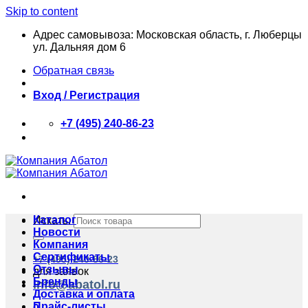
Skip to content
Адрес самовывоза: Московская область, г. Люберцы
ул. Дальняя дом 6
Обратная связь
Вход / Регистрация
+7 (495) 240-86-23
Каталог
Искать:
Новости
Компания
Сертификаты
+7 (495) 240-86-23
Отзывы
для заявок
Бренды
info@abatol.ru
Доставка и оплата
Прайс-листы