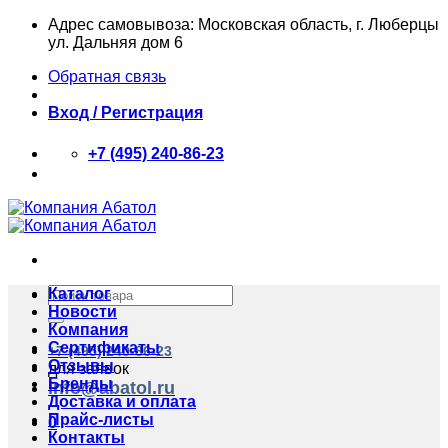
Skip
Адрес самовывоза: Московская область, г. Люберцы
to
ул. Дальняя дом 6
content
Обратная связь
Вход / Регистрация
+7 (495) 240-86-23
Искать:
Каталог
Новости
Компания
Сертификаты
+7 (495) 240-86-23
Отзывы
для заявок
Бренды
info@abatol.ru
Доставка и оплата
Прайс-листы
0
Контакты