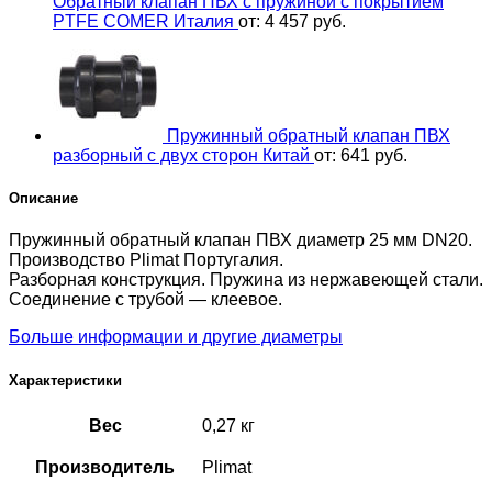
Обратный клапан ПВХ с пружиной с покрытием
PTFE COMER Италия
от:
4 457
руб.
Пружинный обратный клапан ПВХ
разборный с двух сторон Китай
от:
641
руб.
Описание
Пружинный обратный клапан ПВХ диаметр 25 мм DN20.
Производство Plimat Португалия.
Разборная конструкция. Пружина из нержавеющей стали.
Соединение с трубой — клеевое.
Больше информации и другие диаметры
Характеристики
Вес
0,27 кг
Производитель
Plimat