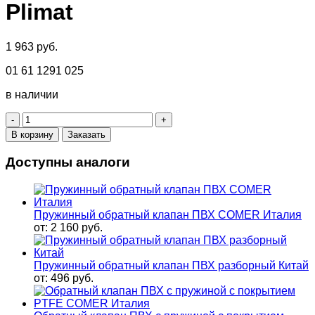
Plimat
1 963
руб.
01 61 1291 025
в наличии
Количество
товара
В корзину
Заказать
Пружинный
обратный
Доступны аналоги
клапан
ПВХ
25
мм
Пружинный обратный клапан ПВХ COMER Италия
PN16
от:
2 160
руб.
Plimat
Пружинный обратный клапан ПВХ разборный Китай
от:
496
руб.