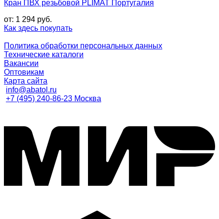
Кран ПВХ резьбовой PLIMAT Португалия
от:
1 294
руб.
Как здесь покупать
Политика обработки персональных данных
Технические каталоги
Вакансии
Оптовикам
Карта сайта
info@abatol.ru
+7 (495) 240-86-23 Москва
M
C