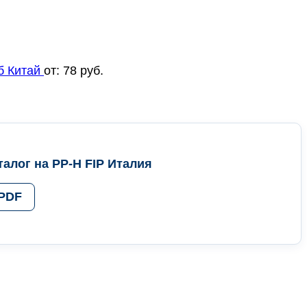
б Китай
от:
78
руб.
алог на PP-H FIP Италия
 PDF