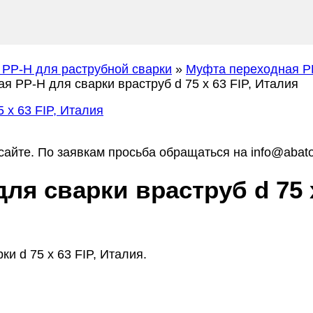
 PP-H для раструбной сварки
»
Муфта переходная PP
я PP-H для сварки враструб d 75 х 63 FIP, Италия
айте. По заявкам просьба обращаться на info@abato
я сварки враструб d 75 х
и d 75 х 63 FIP, Италия.