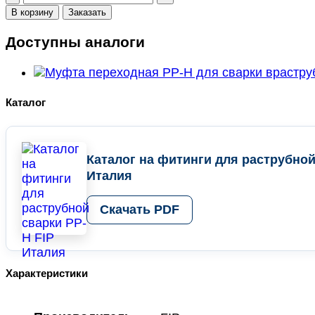
товара
В корзину
Заказать
Муфта
переходная
Доступны аналоги
PP-
H
для
сварки
Каталог
враструб
d
75
х
Каталог на фитинги для раструбной
63
Италия
FIP,
Италия
Скачать PDF
Характеристики