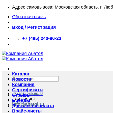
Skip
Адрес самовывоза: Московская область, г. Лю
to
Обратная связь
content
Вход / Регистрация
+7 (495) 240-86-23
Каталог
Искать:
Новости
Компания
Сертификаты
+7 (495) 240-86-23
Отзывы
для заявок
Бренды
info@abatol.ru
Доставка и оплата
Прайс-листы