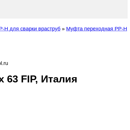
-H для сварки враструб
»
Муфта переходная PP-H
l.ru
 63 FIP, Италия