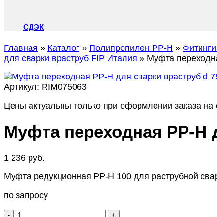
СДЭК
Главная
»
Каталог
»
Полипропилен PP-H
»
Фитинги
для сварки враструб FIP Италия
»
Муфта переходна
Артикул:
RIM075063
Цены актуальны только при оформлении заказа на с
Муфта переходная PP-H дл
1 236
руб.
Муфта редукционная PP-H 100 для раструбной сварк
по запросу
Количество