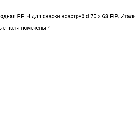
одная PP-H для сварки враструб d 75 х 63 FIP, Итал
ые поля помечены
*