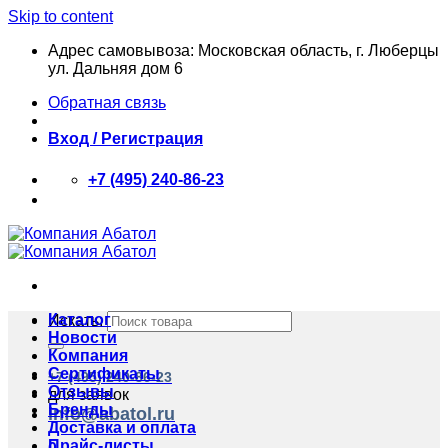
Skip to content
Адрес самовывоза: Московская область, г. Люберцы
ул. Дальняя дом 6
Обратная связь
Вход / Регистрация
+7 (495) 240-86-23
Каталог
Искать:
Новости
Компания
Сертификаты
+7 (495) 240-86-23
Отзывы
для заявок
Бренды
info@abatol.ru
Доставка и оплата
Прайс-листы