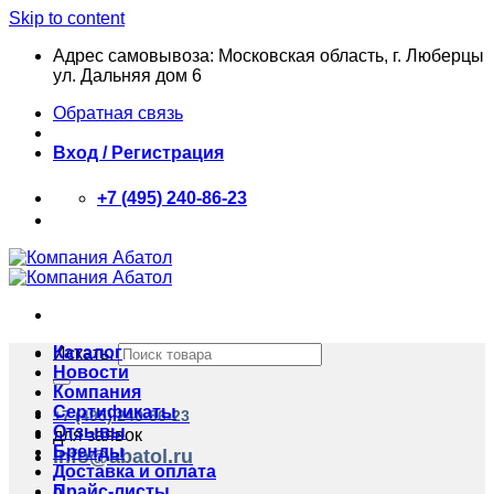
Skip to content
Адрес самовывоза: Московская область, г. Люберцы
ул. Дальняя дом 6
Обратная связь
Вход / Регистрация
+7 (495) 240-86-23
Каталог
Искать:
Новости
Компания
Сертификаты
+7 (495) 240-86-23
Отзывы
для заявок
Бренды
info@abatol.ru
Доставка и оплата
Прайс-листы