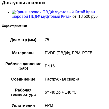
Доступны аналоги
Кран
шаровой ПВДФ муфтовый Китай
от:
13 500
руб.
Характеристики
Диаметр (мм)
75
Материалы
PVDF (ПВДФ), FPM, PTFE
Рабочее давление
PN16
(бар)
Соединение
Раструбная сварка
Рабочая
от -40 до + 140 °C
температура
Уплотнения
FPM