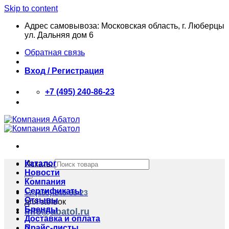
Skip to content
Адрес самовывоза: Московская область, г. Люберцы
ул. Дальняя дом 6
Обратная связь
Вход / Регистрация
+7 (495) 240-86-23
Каталог
Искать:
Новости
Компания
Сертификаты
+7 (495) 240-86-23
Отзывы
для заявок
Бренды
info@abatol.ru
Доставка и оплата
Прайс-листы