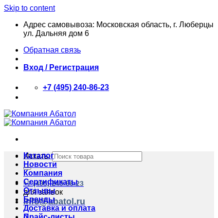
Skip to content
Адрес самовывоза: Московская область, г. Люберцы
ул. Дальняя дом 6
Обратная связь
Вход / Регистрация
+7 (495) 240-86-23
Каталог
Искать:
Новости
Компания
Сертификаты
+7 (495) 240-86-23
Отзывы
для заявок
Бренды
info@abatol.ru
Доставка и оплата
Прайс-листы