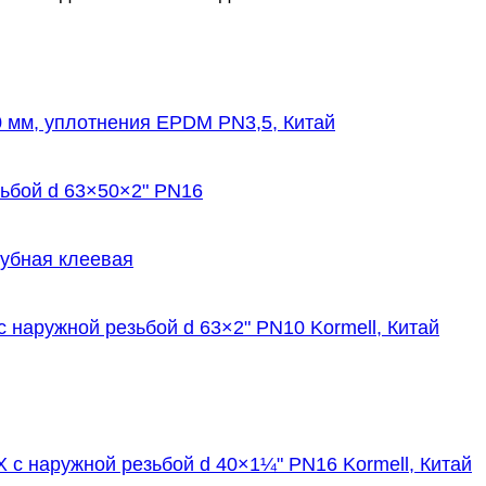
 мм, уплотнения EPDM PN3,5, Китай
ьбой d 63×50×2" PN16
рубная клеевая
 наружной резьбой d 63×2" PN10 Kormell, Китай
с наружной резьбой d 40×1¼" PN16 Kormell, Китай