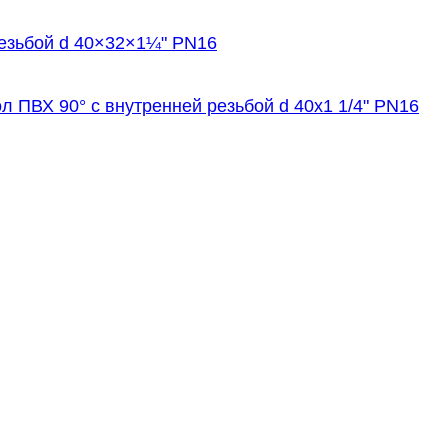
езьбой d 40×32×1¼" PN16
л ПВХ 90° с внутренней резьбой d 40х1 1/4" PN16