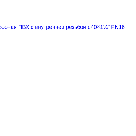
борная ПВХ с внутренней резьбой d40×1¼" PN16