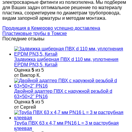
электросварные фитинги из полиэтилена. Мы подберем
для Ваших задач оптимальное решение по материалу
пластика, соориетируем по диаметрам трубопровода,
видам запорной арматуры и методам монтажа.
Продукция в Кемерово успешно доставлена
Пластиковые трубы в Томске
Последние отзывы
Задвижка шиберная ПВХ d 110 мм, уплотнения
EPDM PN3,5, Китай
Оценка
5
из 5
от Виктор К.
Двойной адаптер ПВХ с наружной резьбой d
63×50×2" PN16
Оценка
5
из 5
от Сергей
Труба ПВХ 63 х 4,7 мм PN16 L = 3 м раструбная
клеевая