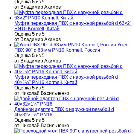
Оценка
5
из 5
от Владимир Акимов
Муфта переходная ПВХ с наружной резьбой d 63×2"
PN10 Kormell, Китай
Оценка
5
из 5
от Владимир Акимов
Угол
ПВХ 90° d 63 мм PN10 Kormell, Россия
Оценка
5
из 5
от Владимир Акимов
Муфта переходная ПВХ с наружной резьбой d
40×1¼" PN16 Kormell, Китай
Оценка
5
из 5
от Николай Васильченко
Двойной адаптер ПВХ с наружной резьбой d
40×32×1¼" PN16
Оценка
5
из 5
от Николай Васильченко