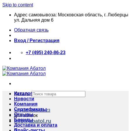
Skip to content
Адрес самовывоза: Московская область, г. Люберцы
ул. Дальняя дом 6
Обратная связь
Вход / Регистрация
+7 (495) 240-86-23
Каталог
Искать:
Новости
Компания
Сертификаты
+7 (495) 240-86-23
Отзывы
для заявок
Бренды
info@abatol.ru
Доставка и оплата
Прайс-листы