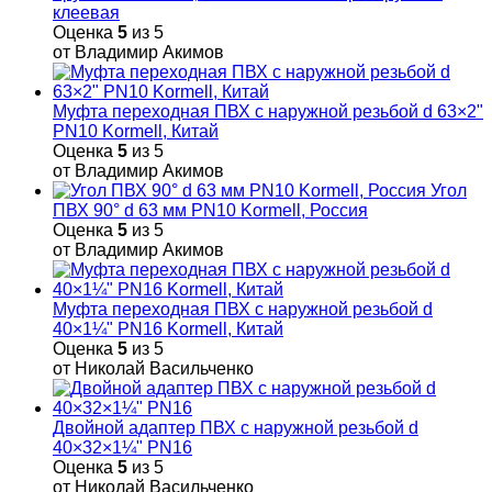
клеевая
Оценка
5
из 5
от Владимир Акимов
Муфта переходная ПВХ с наружной резьбой d 63×2"
PN10 Kormell, Китай
Оценка
5
из 5
от Владимир Акимов
Угол
ПВХ 90° d 63 мм PN10 Kormell, Россия
Оценка
5
из 5
от Владимир Акимов
Муфта переходная ПВХ с наружной резьбой d
40×1¼" PN16 Kormell, Китай
Оценка
5
из 5
от Николай Васильченко
Двойной адаптер ПВХ с наружной резьбой d
40×32×1¼" PN16
Оценка
5
из 5
от Николай Васильченко