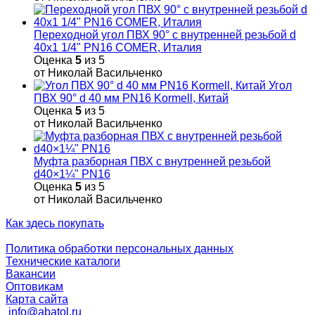
Переходной угол ПВХ 90° с внутренней резьбой d
40х1 1/4" PN16 COMER, Италия
Оценка
5
из 5
от Николай Васильченко
Угол
ПВХ 90° d 40 мм PN16 Kormell, Китай
Оценка
5
из 5
от Николай Васильченко
Муфта разборная ПВХ с внутренней резьбой
d40×1¼" PN16
Оценка
5
из 5
от Николай Васильченко
Как здесь покупать
Политика обработки персональных данных
Технические каталоги
Вакансии
Оптовикам
Карта сайта
info@abatol.ru