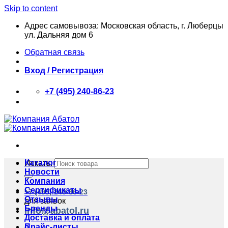
Skip to content
Адрес самовывоза: Московская область, г. Люберцы
ул. Дальняя дом 6
Обратная связь
Вход / Регистрация
+7 (495) 240-86-23
Каталог
Искать:
Новости
Компания
Сертификаты
+7 (495) 240-86-23
Отзывы
для заявок
Бренды
info@abatol.ru
Доставка и оплата
Прайс-листы