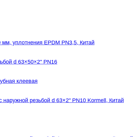
 мм, уплотнения EPDM PN3,5, Китай
ьбой d 63×50×2" PN16
рубная клеевая
 наружной резьбой d 63×2" PN10 Kormell, Китай