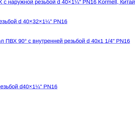
с наружной резьбой d 40×1¼" PN16 Kormell, Китай
езьбой d 40×32×1¼" PN16
л ПВХ 90° с внутренней резьбой d 40х1 1/4" PN16
резьбой d40×1¼" PN16