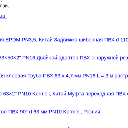
язи.
ии.
Задвижка шиберная ПВХ d 110
Двойной адаптер ПВХ с наружной рез
Труба ПВХ 63 х 4,7 мм PN16 L = 3 м раст
Муфта переходная ПВХ с
гол ПВХ 90° d 63 мм PN10 Kormell, Россия