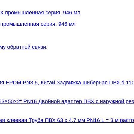
Х промышленная серия, 946 мл
му обратной связи
.
Задвижка шиберная ПВХ d 110
Двойной адаптер ПВХ с наружной рез
Труба ПВХ 63 х 4,7 мм PN16 L = 3 м раст