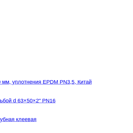
 мм, уплотнения EPDM PN3,5, Китай
ьбой d 63×50×2" PN16
рубная клеевая