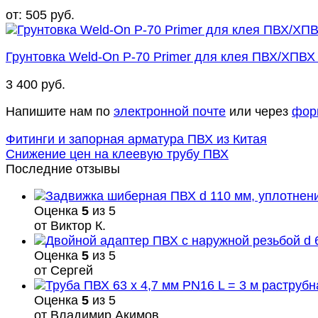
от:
505
руб.
Грунтовка Weld-On P-70 Primer для клея ПВХ/ХПВ
3 400
руб.
Напишите нам по
электронной почте
или через
фор
Фитинги и запорная арматура ПВХ из Китая
Снижение цен на клеевую трубу ПВХ
Последние отзывы
Оценка
5
из 5
от Виктор К.
Оценка
5
из 5
от Сергей
Оценка
5
из 5
от Владимир Акимов