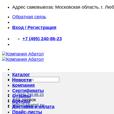
Skip
Адрес самовывоза: Московская область, г. Лю
to
Обратная связь
content
Вход / Регистрация
+7 (495) 240-86-23
Каталог
Искать:
Новости
Компания
Сертификаты
+7 (495) 240-86-23
Отзывы
для заявок
Бренды
info@abatol.ru
Доставка и оплата
Прайс-листы