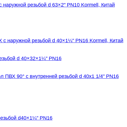
 наружной резьбой d 63×2" PN10 Kormell, Китай
с наружной резьбой d 40×1¼" PN16 Kormell, Китай
езьбой d 40×32×1¼" PN16
л ПВХ 90° с внутренней резьбой d 40х1 1/4" PN16
резьбой d40×1¼" PN16