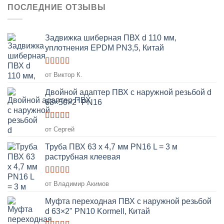
ПОСЛЕДНИЕ ОТЗЫВЫ
Задвижка шиберная ПВХ d 110 мм,
уплотнения EPDM PN3,5, Китай
Оценка
5
от Виктор К.
из 5
Двойной адаптер ПВХ с наружной резьбой d
63×50×2" PN16
Оценка
5
от Сергей
из 5
Труба ПВХ 63 х 4,7 мм PN16 L = 3 м
раструбная клеевая
Оценка
5
от Владимир Акимов
из 5
Муфта переходная ПВХ с наружной резьбой
d 63×2" PN10 Kormell, Китай