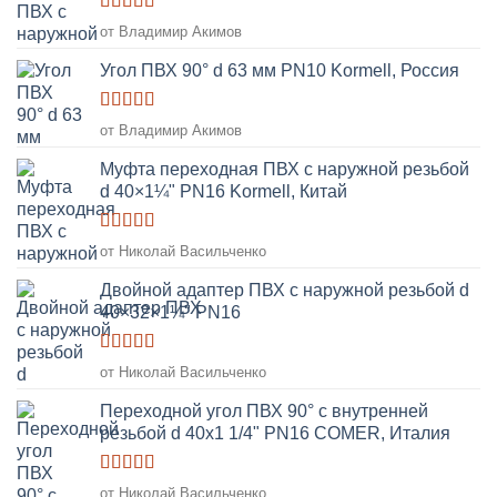
Оценка
5
от Владимир Акимов
из 5
Угол ПВХ 90° d 63 мм PN10 Kormell, Россия
Оценка
5
от Владимир Акимов
из 5
Муфта переходная ПВХ с наружной резьбой
d 40×1¼" PN16 Kormell, Китай
Оценка
5
от Николай Васильченко
из 5
Двойной адаптер ПВХ с наружной резьбой d
40×32×1¼" PN16
Оценка
5
от Николай Васильченко
из 5
Переходной угол ПВХ 90° с внутренней
резьбой d 40х1 1/4" PN16 COMER, Италия
Оценка
5
от Николай Васильченко