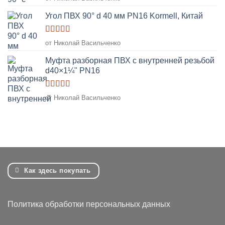
из 5
Угол ПВХ 90° d 40 мм PN16 Kormell, Китай
Оценка
5
от Николай Васильченко
из 5
Муфта разборная ПВХ с внутренней резьбой
d40×1¼" PN16
Оценка
5
от Николай Васильченко
из 5
Как здесь покупать
Политика обработки персональных данных