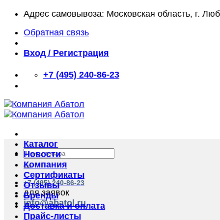
Skip
Адрес самовывоза: Московская область, г. Лю
to
Обратная связь
content
Вход / Регистрация
+7 (495) 240-86-23
Каталог
Искать:
Новости
Компания
Сертификаты
+7 (495) 240-86-23
Отзывы
для заявок
Бренды
info@abatol.ru
Доставка и оплата
Прайс-листы