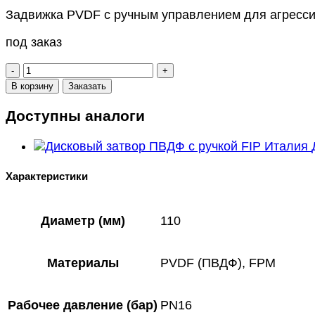
Задвижка PVDF с ручным управлением для агресси
под заказ
Количество
товара
В корзину
Заказать
Дисковый
затвор
Доступны аналоги
ПВДФ
с
ручкой
d
Характеристики
110
мм
прокладки
Диаметр (мм)
110
FPM
PN16,
Китай
Материалы
PVDF (ПВДФ), FPM
Рабочее давление (бар)
PN16