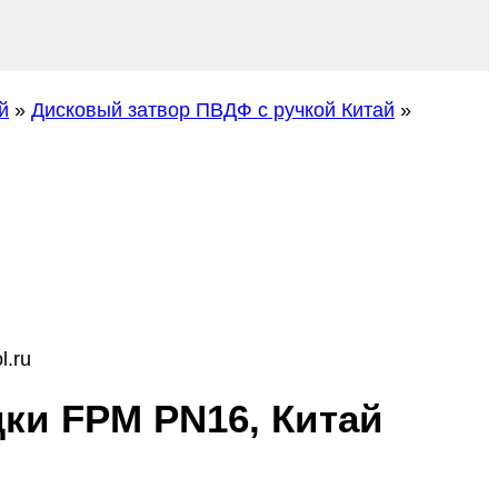
й
»
Дисковый затвор ПВДФ с ручкой Китай
»
l.ru
ки FPM PN16, Китай