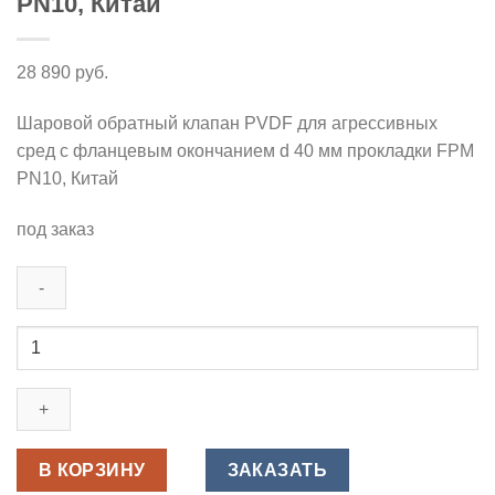
PN10, Китай
28 890
руб.
Шаровой обратный клапан PVDF для агрессивных
сред с фланцевым окончанием d 40 мм прокладки FPM
PN10, Китай
под заказ
Количество
товара
Шаровой
обратный
клапан
ПВДФ
В КОРЗИНУ
ЗАКАЗАТЬ
фланцевый