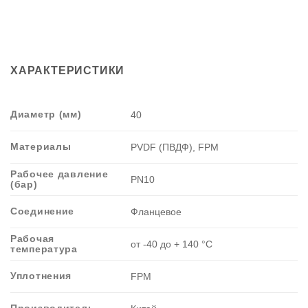
d
40
мм
прокладки
ХАРАКТЕРИСТИКИ
FPM
PN10,
Китай
Диаметр (мм)
40
Материалы
PVDF (ПВДФ), FPM
Рабочее давление
PN10
(бар)
Соединение
Фланцевое
Рабочая
от -40 до + 140 °C
температура
Уплотнения
FPM