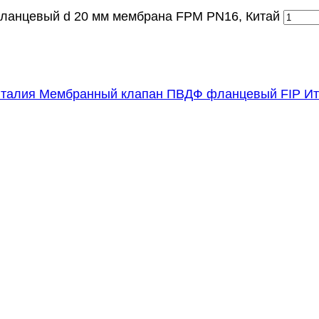
ланцевый d 20 мм мембрана FPM PN16, Китай
Мембранный клапан ПВДФ фланцевый FIP И