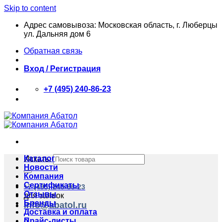
Skip to content
Адрес самовывоза: Московская область, г. Люберцы
ул. Дальняя дом 6
Обратная связь
Вход / Регистрация
+7 (495) 240-86-23
Каталог
Искать:
Новости
Компания
Сертификаты
+7 (495) 240-86-23
Отзывы
для заявок
Бренды
info@abatol.ru
Доставка и оплата
Прайс-листы