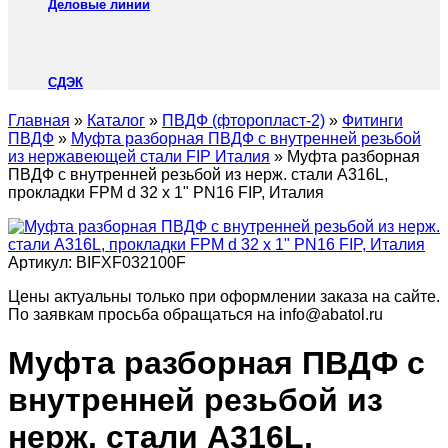
Деловые линии
СДЭК
Главная
»
Каталог
»
ПВДФ (фторопласт-2)
»
Фитинги
ПВДФ
»
Муфта разборная ПВДФ с внутренней резьбой
из нержавеющей стали FIP Италия
»
Муфта разборная
ПВДФ с внутренней резьбой из нерж. стали A316L,
прокладки FPM d 32 x 1" PN16 FIP, Италия
Артикул:
BIFXF032100F
Цены актуальны только при оформлении заказа на сайте.
По заявкам просьба обращаться на info@abatol.ru
Муфта разборная ПВДФ с
внутренней резьбой из
нерж. стали A316L,