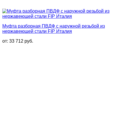
Муфта разборная ПВДФ с наружной резьбой из
нержавеющей стали FIP Италия
от:
33 712
руб.