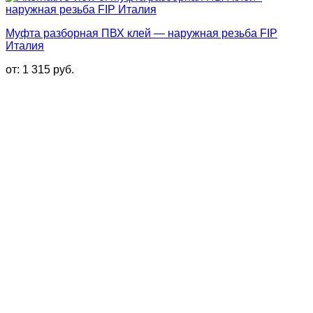
Муфта разборная ПВХ клей — наружная резьба FIP
Италия
от:
1 315
руб.