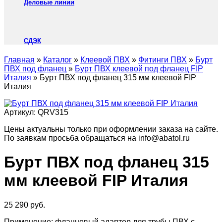
Деловые линии
СДЭК
Главная
»
Каталог
»
Клеевой ПВХ
»
Фитинги ПВХ
»
Бурт
ПВХ под фланец
»
Бурт ПВХ клеевой под фланец FIP
Италия
»
Бурт ПВХ под фланец 315 мм клеевой FIP
Италия
Артикул:
QRV315
Цены актуальны только при оформлении заказа на сайте.
По заявкам просьба обращаться на info@abatol.ru
Бурт ПВХ под фланец 315
мм клеевой FIP Италия
25 290
руб.
Применение: фланцевый адаптер для трубы ПВХ с