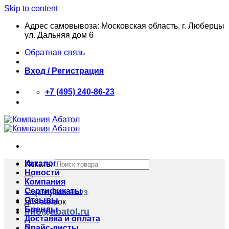
Skip to content
Адрес самовывоза: Московская область, г. Люберцы
ул. Дальняя дом 6
Обратная связь
Вход / Регистрация
+7 (495) 240-86-23
Каталог
Искать:
Новости
Компания
Сертификаты
+7 (495) 240-86-23
Отзывы
для заявок
Бренды
info@abatol.ru
Доставка и оплата
Прайс-листы