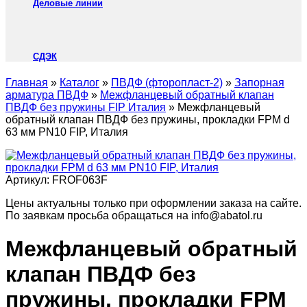
Деловые линии
СДЭК
Главная
»
Каталог
»
ПВДФ (фторопласт-2)
»
Запорная
арматура ПВДФ
»
Межфланцевый обратный клапан
ПВДФ без пружины FIP Италия
»
Межфланцевый
обратный клапан ПВДФ без пружины, прокладки FPM d
63 мм PN10 FIP, Италия
Артикул:
FROF063F
Цены актуальны только при оформлении заказа на сайте.
По заявкам просьба обращаться на info@abatol.ru
Межфланцевый обратный
клапан ПВДФ без
пружины, прокладки FPM