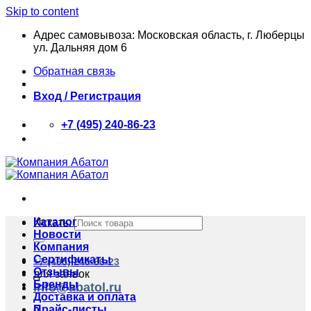
Skip to content
Адрес самовывоза: Московская область, г. Люберцы
ул. Дальняя дом 6
Обратная связь
Вход / Регистрация
+7 (495) 240-86-23
Каталог
Искать:
Новости
Компания
Сертификаты
+7 (495) 240-86-23
Отзывы
для заявок
Бренды
info@abatol.ru
Доставка и оплата
Прайс-листы