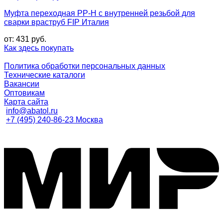
Муфта переходная PP-H с внутренней резьбой для
сварки враструб FIP Италия
от:
431
руб.
Как здесь покупать
Политика обработки персональных данных
Технические каталоги
Вакансии
Оптовикам
Карта сайта
info@abatol.ru
+7 (495) 240-86-23 Москва
M