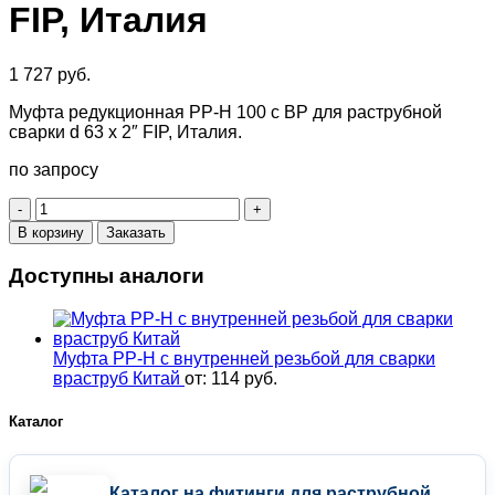
FIP, Италия
1 727
руб.
Муфта редукционная PP-H 100 с ВР для раструбной
сварки d 63 х 2″ FIP, Италия.
по запросу
Количество
товара
В корзину
Заказать
Муфта
переходная
Доступны аналоги
PP-
H
с
внутренней
Муфта PP-H с внутренней резьбой для сварки
резьбой
враструб Китай
от:
114
руб.
для
сварки
Каталог
враструб
d
63
х
Каталог на фитинги для раструбной