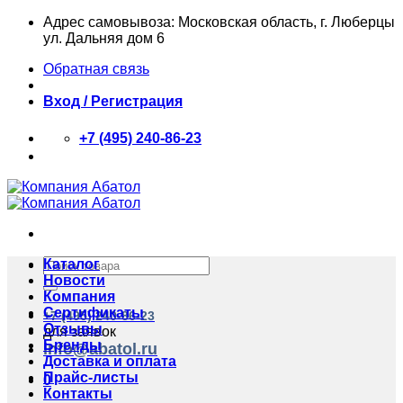
Skip
Адрес самовывоза: Московская область, г. Люберцы
to
ул. Дальняя дом 6
content
Обратная связь
Вход / Регистрация
+7 (495) 240-86-23
Искать:
Каталог
Новости
Компания
Сертификаты
+7 (495) 240-86-23
Отзывы
для заявок
Бренды
info@abatol.ru
Доставка и оплата
Прайс-листы
0
Контакты