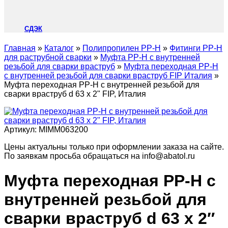
СДЭК
Главная
»
Каталог
»
Полипропилен PP-H
»
Фитинги PP-H
для раструбной сварки
»
Муфта PP-H с внутренней
резьбой для сварки враструб
»
Муфта переходная PP-H
с внутренней резьбой для сварки враструб FIP Италия
»
Муфта переходная PP-H с внутренней резьбой для
сварки враструб d 63 х 2" FIP, Италия
Артикул:
MIMM063200
Цены актуальны только при оформлении заказа на сайте.
По заявкам просьба обращаться на info@abatol.ru
Муфта переходная PP-H с
внутренней резьбой для
сварки враструб d 63 х 2″