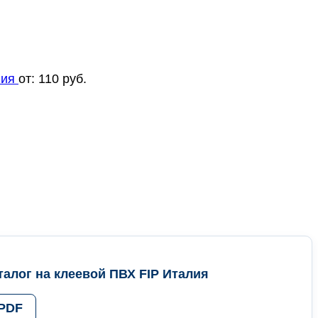
лия
от:
110
руб.
алог на клеевой ПВХ FIP Италия
 PDF