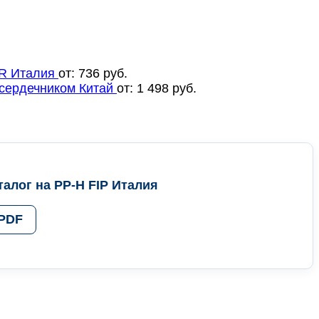
R Италия
от:
736
руб.
сердечником Китай
от:
1 498
руб.
алог на PP-H FIP Италия
 PDF