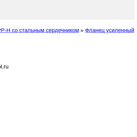
P-H со стальным сердечником
»
Фланец усиленный
l.ru