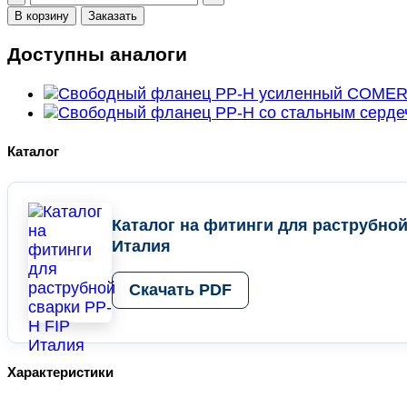
товара
В корзину
Заказать
Фланец
усиленный
Доступны аналоги
PN16
d
50;
DN40
FIP,
Каталог
Италия
Каталог на фитинги для раструбной
Италия
Скачать PDF
Характеристики