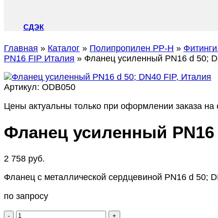
СДЭК
Главная
»
Каталог
»
Полипропилен PP-H
»
Фитинги
PN16 FIP Италия
»
Фланец усиленный PN16 d 50; D
Артикул:
ODB050
Цены актуальны только при оформлении заказа на с
Фланец усиленный PN16 d
2 758
руб.
Фланец с металлической сердцевиной PN16 d 50; D
по запросу
Количество