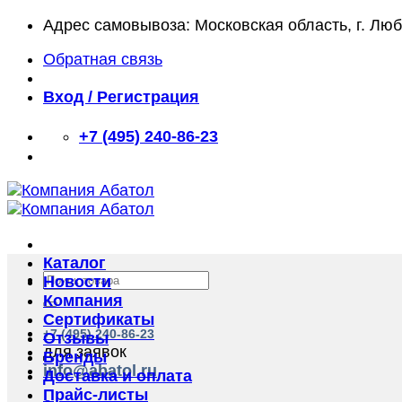
Skip
Адрес самовывоза: Московская область, г. Лю
to
Обратная связь
content
Вход / Регистрация
+7 (495) 240-86-23
Каталог
Искать:
Новости
Компания
Сертификаты
+7 (495) 240-86-23
Отзывы
для заявок
Бренды
info@abatol.ru
Доставка и оплата
Прайс-листы