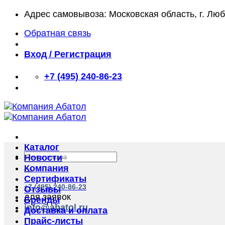
Skip
Адрес самовывоза: Московская область, г. Лю
to
Обратная связь
content
Вход / Регистрация
+7 (495) 240-86-23
Каталог
Искать:
Новости
Компания
Сертификаты
+7 (495) 240-86-23
Отзывы
для заявок
Бренды
info@abatol.ru
Доставка и оплата
Прайс-листы