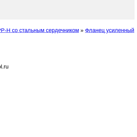
P-H со стальным сердечником
»
Фланец усиленный
l.ru