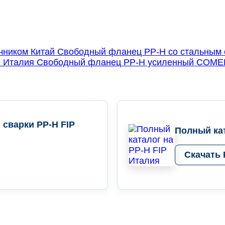
Свободный фланец PP-H со стальным 
Свободный фланец PP-H усиленный COME
 сварки PP-H FIP
Полный кат
Скачать