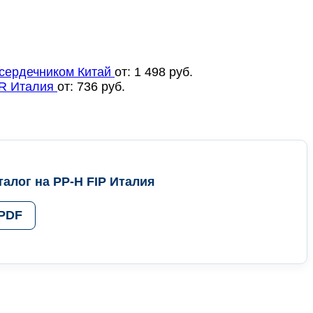
сердечником Китай
от:
1 498
руб.
R Италия
от:
736
руб.
алог на PP-H FIP Италия
 PDF