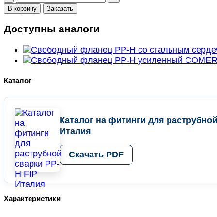
товара
В корзину
Заказать
Фланец
усиленный
Доступны аналоги
PN16
d
280;
DN250
FIP,
Каталог
Италия
Каталог на фитинги для раструбной
Италия
Скачать PDF
Характеристики