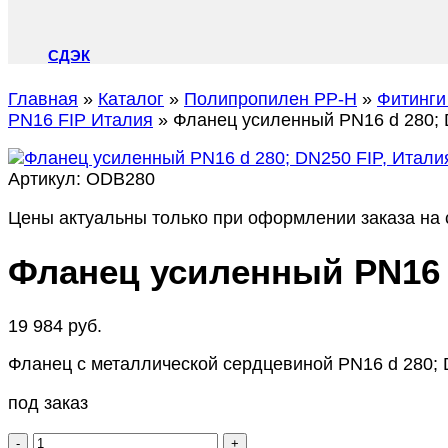
СДЭК
Главная
»
Каталог
»
Полипропилен PP-H
»
Фитинги
PN16 FIP Италия
»
Фланец усиленный PN16 d 280; 
Артикул:
ODB280
Цены актуальны только при оформлении заказа на с
Фланец усиленный PN16 d
19 984
руб.
Фланец с металлической сердцевиной PN16 d 280; 
под заказ
Количество