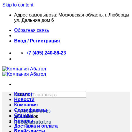
Skip to content
Адрес самовывоза: Московская область, г. Люберцы
ул. Дальняя дом 6
Обратная связь
Вход / Регистрация
+7 (495) 240-86-23
Каталог
Искать:
Новости
Компания
Сертификаты
+7 (495) 240-86-23
Отзывы
для заявок
Бренды
info@abatol.ru
Доставка и оплата
Прайс-листы