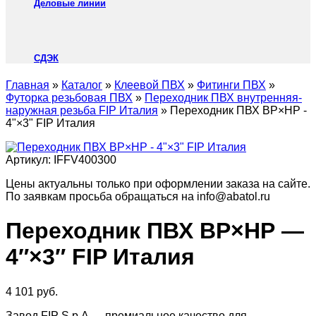
Деловые линии
СДЭК
Главная
»
Каталог
»
Клеевой ПВХ
»
Фитинги ПВХ
»
Футорка резьбовая ПВХ
»
Переходник ПВХ внутренняя-
наружная резьба FIP Италия
»
Переходник ПВХ ВР×НР -
4"×3" FIP Италия
Артикул:
IFFV400300
Цены актуальны только при оформлении заказа на сайте.
По заявкам просьба обращаться на info@abatol.ru
Переходник ПВХ ВР×НР —
4″×3″ FIP Италия
4 101
руб.
Завод FIP S.p.A — премиальное качество для