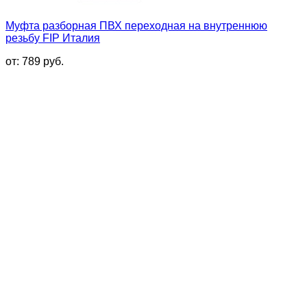
Муфта разборная ПВХ переходная на внутреннюю
резьбу FIP Италия
от:
789
руб.