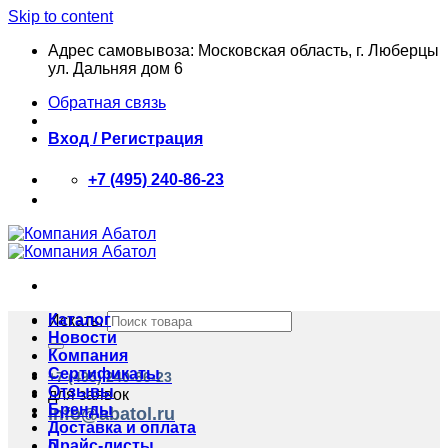
Skip to content
Адрес самовывоза: Московская область, г. Люберцы
ул. Дальняя дом 6
Обратная связь
Вход / Регистрация
+7 (495) 240-86-23
Каталог
Искать:
Новости
Компания
Сертификаты
+7 (495) 240-86-23
Отзывы
для заявок
Бренды
info@abatol.ru
Доставка и оплата
Прайс-листы