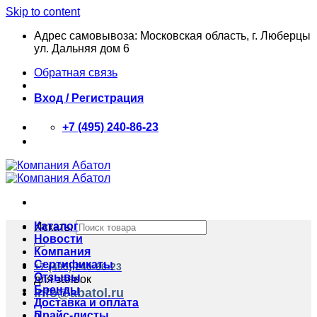
Skip to content
Адрес самовывоза: Московская область, г. Люберцы
ул. Дальняя дом 6
Обратная связь
Вход / Регистрация
+7 (495) 240-86-23
Каталог
Искать:
Новости
Компания
Сертификаты
+7 (495) 240-86-23
Отзывы
для заявок
Бренды
info@abatol.ru
Доставка и оплата
Прайс-листы