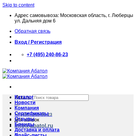
Skip to content
Адрес самовывоза: Московская область, г. Люберцы
ул. Дальняя дом 6
Обратная связь
Вход / Регистрация
+7 (495) 240-86-23
Каталог
Искать:
Новости
Компания
Сертификаты
+7 (495) 240-86-23
Отзывы
для заявок
Бренды
info@abatol.ru
Доставка и оплата
Прайс-листы