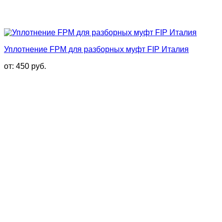
Уплотнение FPM для разборных муфт FIP Италия
от:
450
руб.