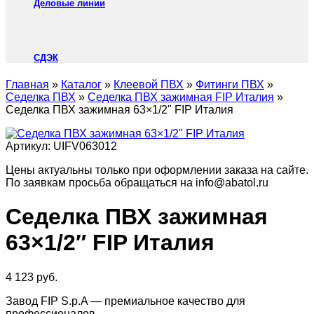
Деловые линии
СДЭК
Главная
»
Каталог
»
Клеевой ПВХ
»
Фитинги ПВХ
»
Седелка ПВХ
»
Седелка ПВХ зажимная FIP Италия
»
Седелка ПВХ зажимная 63×1/2" FIP Италия
Артикул:
UIFV063012
Цены актуальны только при оформлении заказа на сайте.
По заявкам просьба обращаться на info@abatol.ru
Седелка ПВХ зажимная
63×1/2″ FIP Италия
4 123
руб.
Завод FIP S.p.A — премиальное качество для
профессионалов