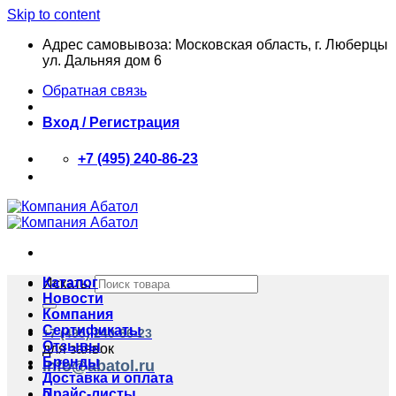
Skip to content
Адрес самовывоза: Московская область, г. Люберцы
ул. Дальняя дом 6
Обратная связь
Вход / Регистрация
+7 (495) 240-86-23
Каталог
Искать:
Новости
Компания
Сертификаты
+7 (495) 240-86-23
Отзывы
для заявок
Бренды
info@abatol.ru
Доставка и оплата
Прайс-листы