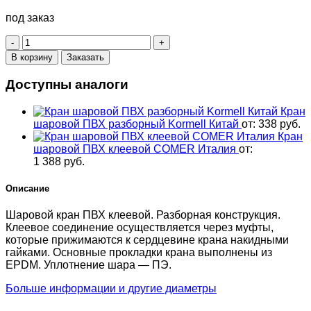
под заказ
Количество
товара
В корзину
Заказать
Кран
ПВХ
Доступны аналоги
90
мм
Кран
DN80
шаровой ПВХ разборный Kormell Китай
от:
338
руб.
клеевой
Кран
FIP
шаровой ПВХ клеевой COMER Италия
от:
Италия
1 388
руб.
Описание
Шаровой кран ПВХ клеевой. Разборная конструкция.
Клеевое соединение осуществляется через муфты,
которые прижимаются к сердцевине крана накидными
гайками. Основные прокладки крана выполнены из
EPDM. Уплотнение шара — ПЭ.
Больше информации и другие диаметры