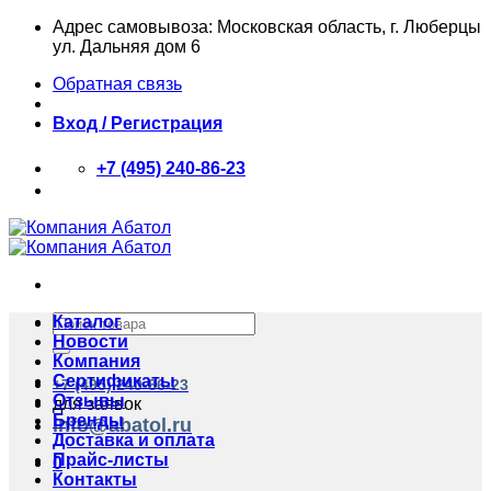
Skip
Адрес самовывоза: Московская область, г. Люберцы
to
ул. Дальняя дом 6
content
Обратная связь
Вход / Регистрация
+7 (495) 240-86-23
Искать:
Каталог
Новости
Компания
Сертификаты
+7 (495) 240-86-23
Отзывы
для заявок
Бренды
info@abatol.ru
Доставка и оплата
Прайс-листы
0
Контакты