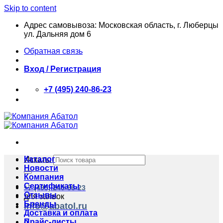
Skip to content
Адрес самовывоза: Московская область, г. Люберцы
ул. Дальняя дом 6
Обратная связь
Вход / Регистрация
+7 (495) 240-86-23
Каталог
Искать:
Новости
Компания
Сертификаты
+7 (495) 240-86-23
Отзывы
для заявок
Бренды
info@abatol.ru
Доставка и оплата
Прайс-листы