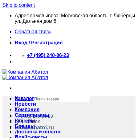
Skip to content
Адрес самовывоза: Московская область, г. Люберцы
ул. Дальняя дом 6
Обратная связь
Вход / Регистрация
+7 (495) 240-86-23
Каталог
Искать:
Новости
Компания
Сертификаты
+7 (495) 240-86-23
Отзывы
для заявок
Бренды
info@abatol.ru
Доставка и оплата
Прайс-листы