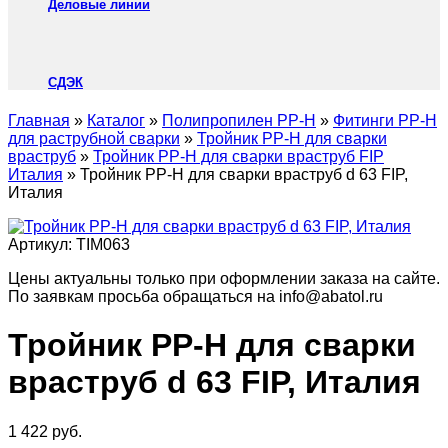
Деловые линии
СДЭК
Главная
»
Каталог
»
Полипропилен PP-H
»
Фитинги PP-H
для раструбной сварки
»
Тройник PP-H для сварки
враструб
»
Тройник PP-H для сварки враструб FIP
Италия
»
Тройник PP-H для сварки враструб d 63 FIP,
Италия
Артикул:
TIM063
Цены актуальны только при оформлении заказа на сайте.
По заявкам просьба обращаться на info@abatol.ru
Тройник PP-H для сварки
враструб d 63 FIP, Италия
1 422
руб.