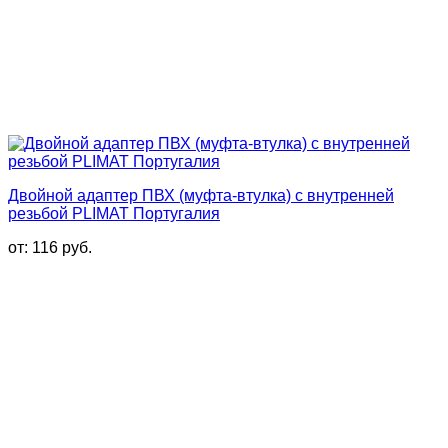
Двойной адаптер ПВХ (муфта-втулка) с внутренней
резьбой PLIMAT Португалия
от:
116
руб.