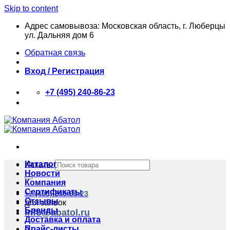
Skip to content
Адрес самовывоза: Московская область, г. Люберцы
ул. Дальняя дом 6
Обратная связь
Вход / Регистрация
+7 (495) 240-86-23
Каталог
Искать:
Новости
Компания
Сертификаты
+7 (495) 240-86-23
Отзывы
для заявок
Бренды
info@abatol.ru
Доставка и оплата
Прайс-листы